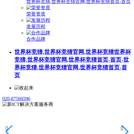
世界杯竞猜,世界杯竞猜官网,世界杯竞猜首页-首页
荣誉资质
发展历程
合作品牌
世界杯竞猜,世界杯竞猜官网,世界杯竞猜世界杯
竞猜,世界杯竞猜官网,世界杯竞猜首页-首页-世
界杯竞猜,世界杯竞猜官网,世界杯竞猜首页-首
页
020-87566596

