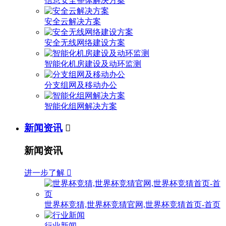
信息安全整体解决方案
安全云解决方案
安全无线网络建设方案
智能化机房建设及动环监测
分支组网及移动办公
智能化组网解决方案
新闻资讯

新闻资讯
进一步了解

世界杯竞猜,世界杯竞猜官网,世界杯竞猜首页-首页
行业新闻